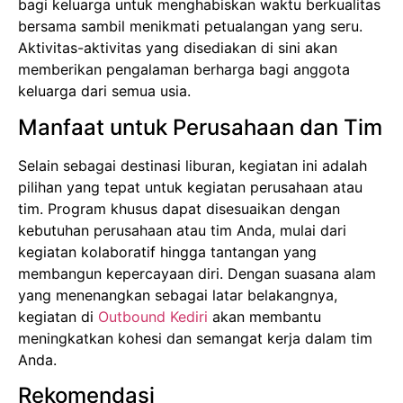
bagi keluarga untuk menghabiskan waktu berkualitas
bersama sambil menikmati petualangan yang seru.
Aktivitas-aktivitas yang disediakan di sini akan
memberikan pengalaman berharga bagi anggota
keluarga dari semua usia.
Manfaat untuk Perusahaan dan Tim
Selain sebagai destinasi liburan, kegiatan ini adalah
pilihan yang tepat untuk kegiatan perusahaan atau
tim. Program khusus dapat disesuaikan dengan
kebutuhan perusahaan atau tim Anda, mulai dari
kegiatan kolaboratif hingga tantangan yang
membangun kepercayaan diri. Dengan suasana alam
yang menenangkan sebagai latar belakangnya,
kegiatan di
Outbound Kediri
akan membantu
meningkatkan kohesi dan semangat kerja dalam tim
Anda.
Rekomendasi